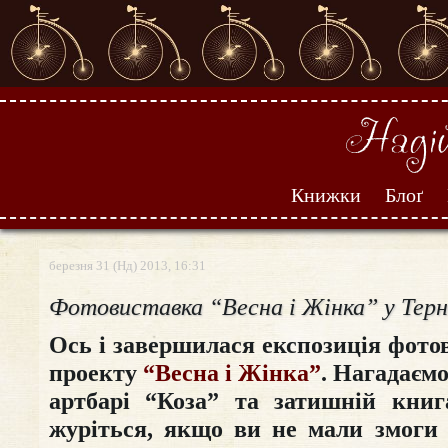
Книжки
Блоґ
березня 31 (Нд) 2013, 16:31
Фотовиставка “Весна і Жінка” у Терн
Ось і завершилася експозиція фото
проекту
“Весна і Жінка”
. Нагадаємо
артбарі “Коза” та затишній книг
журіться, якщо ви не мали змоги