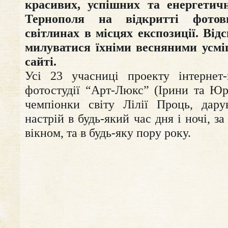
красивих, успішних та енергетич
Тернополя на відкритті фото
світлинах в місцях експозиції. Від
милуватися їхніми весняними усм
сайті.
Усі 23 учасниці проекту інтернет-
фотостудії “Арт-Люкс” (Ірини та Юр
чемпіонки світу Лілії Проць, дару
настрій в будь-який час дня і ночі, за
вікном, та в будь-яку пору року.