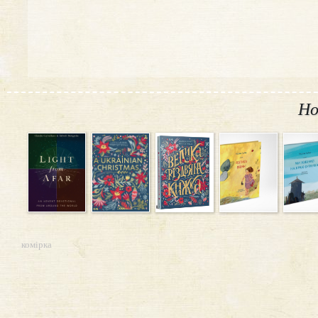
Но
комірка