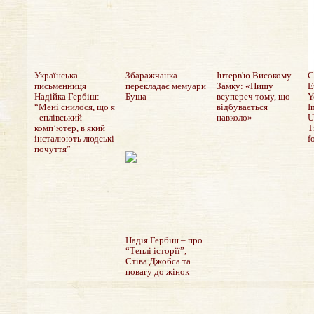
Українська
Збаражчанка
Інтерв'ю Високому
C
письменниця
перекладає мемуари
Замку: «Пишу
E
Надійка Гербіш:
Буша
всупереч тому, що
Y
“Мені снилося, що я
відбувається
I
- еплівський
навколо»
U
комп’ютер, в який
T
інсталюють людські
f
почуття”
Надія Гербіш – про
“Теплі історії”,
Стіва Джобса та
повагу до жінок