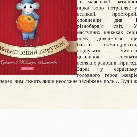
Із маленької затишно
нірки воно потрапляє 
великий, просторий
сповнений див 
різнобарв’я світ. 
наступних книжках сері
йому доведеться щ
багато помандрувати
відшукати чимал
цікавинок, спізнат
всіляких радощів і пригод
Зараз у серденьк
головного героя жеврі
и перед ним лежить лише неосяжне засніжене поле… Куди 