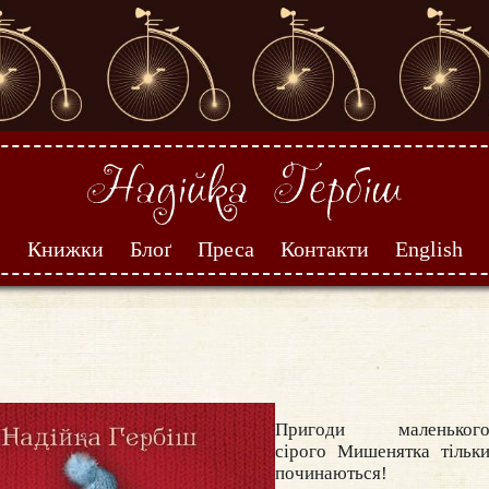
Книжки
Блоґ
Преса
Контакти
English
Пригоди маленьког
сірого Мишенятка тільк
починаються!