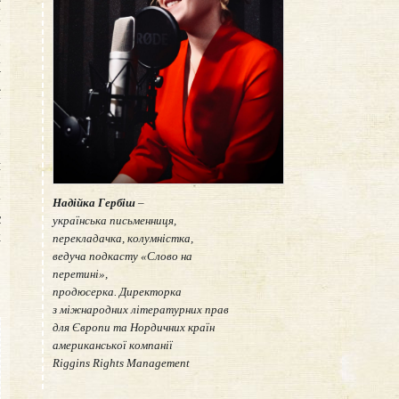
ї
у
,
і
У
ї
е
,
о
и
.
у
Надійка Гербіш
–
є
українська письменниця,
ж
перекладачка, колумністка,
ведуча подкасту «Слово на
перетині»,
продюсерка. Директорка
з міжнародних літературних прав
для Європи та Нордичних країн
американської компанії
Riggins Rights Management