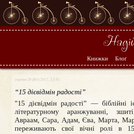
Книжки
Блоґ
серпня 29 (Вт) 2017, 13:45
“15 дієвідмін радості”
"15 дієвідмін радості” — біблійні і
літературному аранжуванні, зшит
Авраам, Сара, Адам, Єва, Марта, Марі
переживають свої вічні ролі в 15