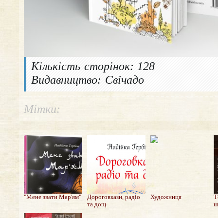
Кількість сторінок: 128
Видавництво: Свічадо
Мітки:
"Мене звати Мар'ям"
Дороговкази, радіо
Художниця
Т
та дощ
ш