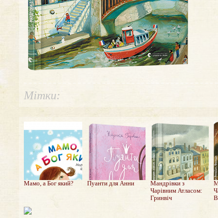
Мітки:
Мамо, а Бог який?
Пуанти для Анни
Мандрівки з
М
Чарівним Атласом:
Ч
Гринвіч
В