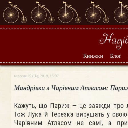
Книжки
Блоґ
вересня 29 (Нд) 2019, 15:07
Мандрівки з Чарівним Атласом: Пар
Кажуть, що Париж — це завжди про л
Тож Лука й Терезка вирушать у свою
Чарівним Атласом не самі, а пр