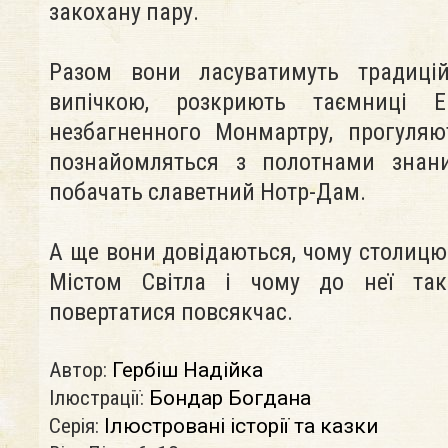
закохану пару.
Разом вони ласуватимуть традиці
випічкою, розкриють таємниці 
незбагненного Монмартру, прогуляю
познайомляться з полотнами знаних
побачать славетний Нотр-Дам.
А ще вони довідаються, чому столицю
Містом Світла і чому до неї так
повертатися повсякчас.
Автор:
Гербіш Надійка
Ілюстрації:
Бондар Богдана
Серія:
Ілюстровані історії та казки