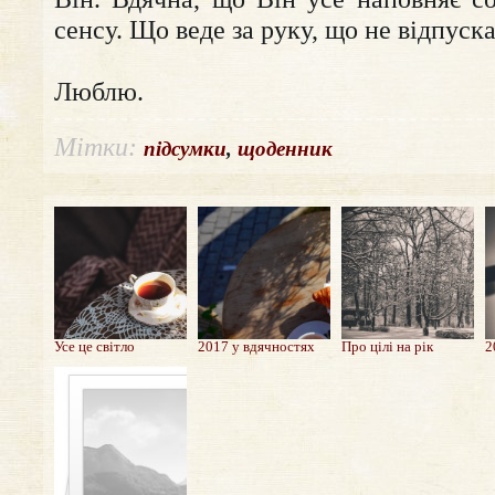
сенсу. Що веде за руку, що не відпуска
Люблю.
Мітки:
підсумки
,
щоденник
Усе це світло
2017 у вдячностях
Про цілі на рік
2