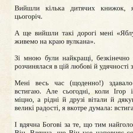
Вийшли кілька дитячих книжок, я
цьогоріч.
А ще вийшли такі дорогі мені «Ябл
живемо на краю вулкана».
Зі мною були найкращі, безкінечно
розчинялася в цій любові й удячності з
Мені весь час (щоденно!) здавал
встигаю. Але сьогодні, коли Ігор 
міцно, а рідні й друзі вітали й дяк
великі радості, я вкотре думала: всти
І вдячна Богові за те, що тим найголо
Він. Вдячна, що Він усе наповняє с