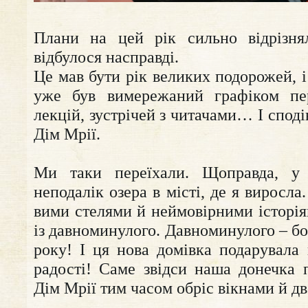
Плани на цей рік сильно відрізня
відбулося насправді.
Це мав бути рік великих подорожей, і
уже був вимережаний графіком пере
лекцій, зустрічей з читачами… І споді
Дім Мрії.
Ми таки переїхали. Щоправда, у 
неподалік озера в місті, де я виросла
вими стелями й неймовірними історія
із давноминулого. Давноминулого – бо
року! І ця нова домівка подарувала 
радості! Саме звідси наша донечка
Дім Мрії тим часом обріс вікнами й д