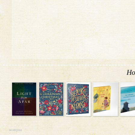
Но
комірка