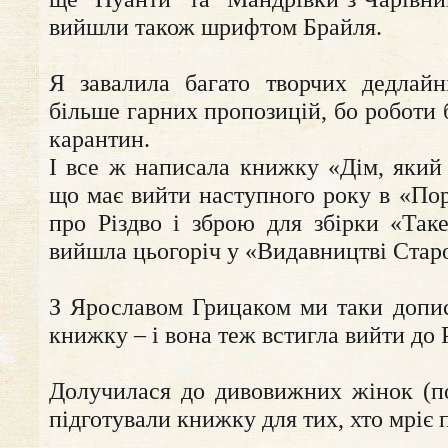
вийшли також шрифтом Брайля.
Я завалила багато творчих дедлайн
більше гарних пропозицій, бо роботи б
карантин.
І все ж написала книжку «Дім, який
що має вийти наступного року в «Пор
про Різдво і зброю для збірки «Таке
вийшла цьогоріч у «Видавництві Стар
З Ярославом Грицаком ми таки допи
книжку – і вона теж встигла вийти до Р
Долучилася до дивовижних жінок (по
підготували книжку для тих, хто мріє 