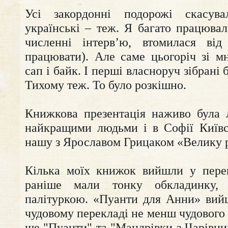
Усі закордонні подорожі скасув
українські – теж. Я багато працювал
численні інтерв’ю, втомилася від
працювати). Але саме цьогоріч зі м
сап і байк. І перші власноруч зібрані 
Тихому теж. То було розкішно.
Книжкова презентація наживо була 
найкращими людьми і в Софії Київс
нашу з Ярославом Грицаком «Велику 
Кілька моїх книжок вийшли у перев
раніше мали тонку обкладинку,
палітуркою. «Пуанти для Анни» вий
чудовому перекладі не менш чудового
ще "Пуанти" та "Мандрівки з Чарівн