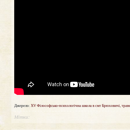
Джерело:
XV Філософсько-психологічна школа в смт Брюховичі, траве
Мітки: