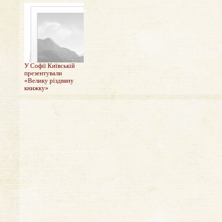
У Софії Київській
презентували
«Велику різдвяну
книжку»