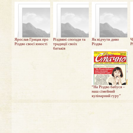
Ярослав Грицак про
Різдвяні спогади та
Як відчути диво
Ч
Різдво своєї юності
традиції своїх
Різдва
Р
батьків
“На Різдво бабуся –
наш сімейний
кулінарний гуру”