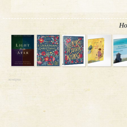
Но
комірка