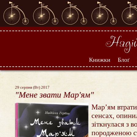
Книжки
Блоґ
29 серпня (Вт) 2017
"Мене звати Мар'ям"
Мар’ям втратил
сенсах, опинил
зіткнулася з в
породженою с