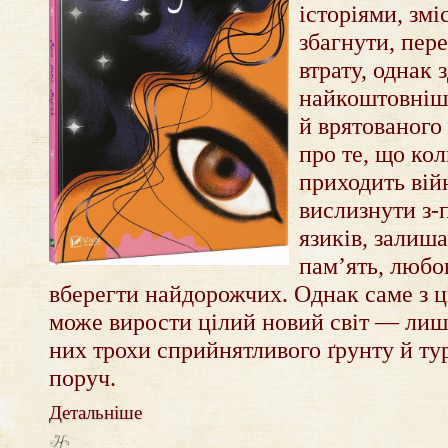
історіями, зміс
збагнути, пер
втрату, однак 
найкоштовніш
й врятованого
про те, що кол
приходить війн
вислизнути з-п
язиків, залиша
пам’ять, любо
вберегти найдорожчих. Однак саме з ц
може вирости цілий новий світ — лиш
них трохи сприйнятливого ґрунту й тур
поруч.
Детальніше