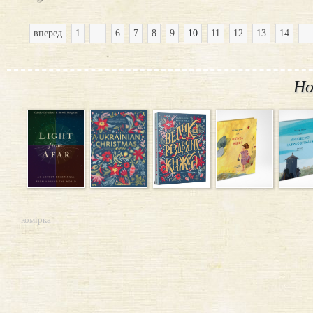
вперед
1
...
6
7
8
9
10
11
12
13
14
...
Но
комірка