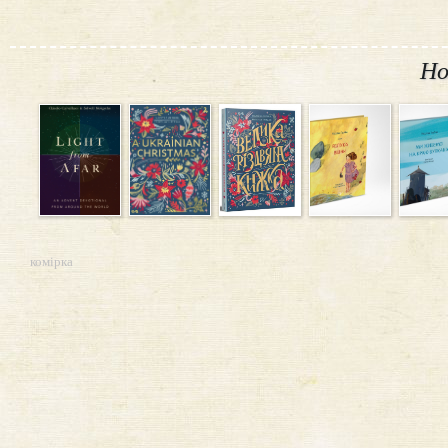
Но
комірка