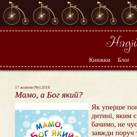
Книжки
Блоґ
17 жовтня (Чт) 2019
Мамо, а Бог який?
Як уперше по
дитині, яким є
бачимо, не чу
завжди поруч 