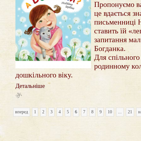
Пропонуємо ва
це вдається з
письменниці Н
ставить їй «ле
запитання мал
Богданка.
Для спільного
родинному кол
дошкільного віку.
Детальніше
вперед
1
2
3
4
5
6
7
8
9
10
...
21
н