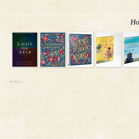
Но
комірка