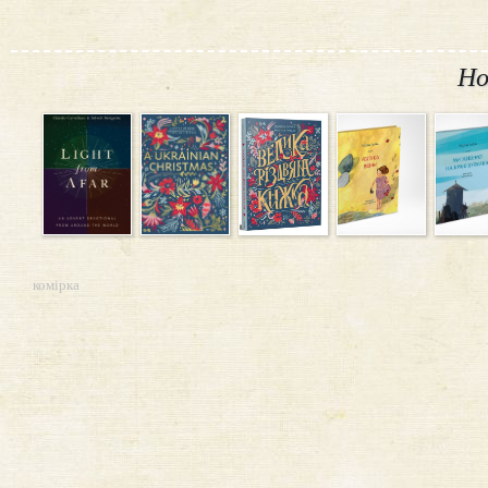
Но
комірка