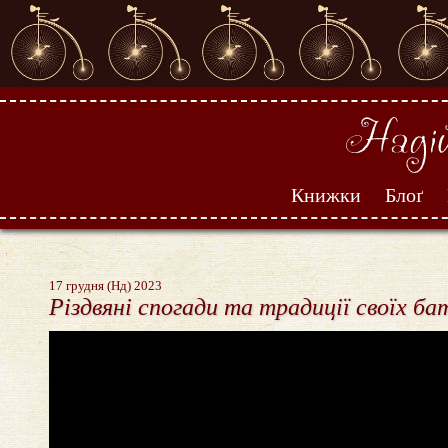
Книжки
Блоґ
17 грудня (Нд) 2023
Різдвяні спогади та традиції своїх ба