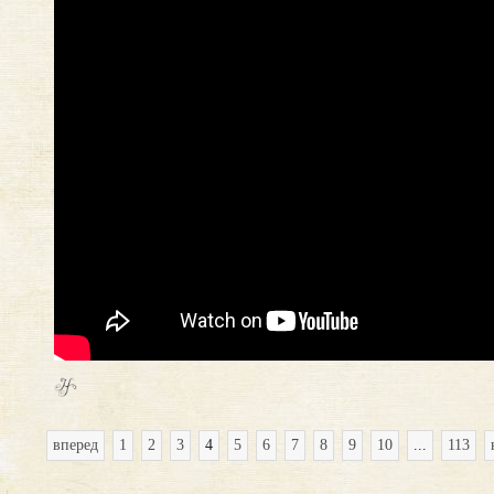
вперед
1
2
3
4
5
6
7
8
9
10
...
113