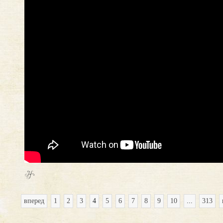
вперед
1
2
3
4
5
6
7
8
9
10
...
313