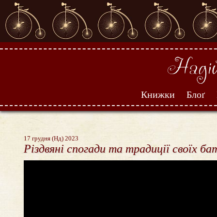
Книжки
Блоґ
17 грудня (Нд) 2023
Різдвяні спогади та традиції своїх ба