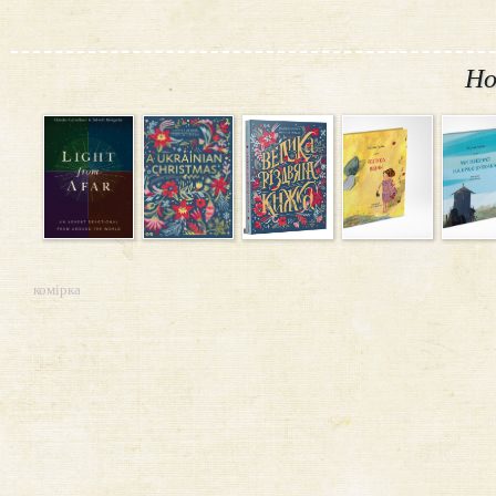
Но
комірка